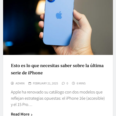
Esto es lo que necesitas saber sobre la última
serie de iPhone
ADMIN
FEBRUARY 21, 2025
0
6 MINS
Apple ha renovado su catálogo con dos modelos que
reflejan estrategias opuestas: el iPhone 16e (accesible)
y el 15 Pro…
Read More