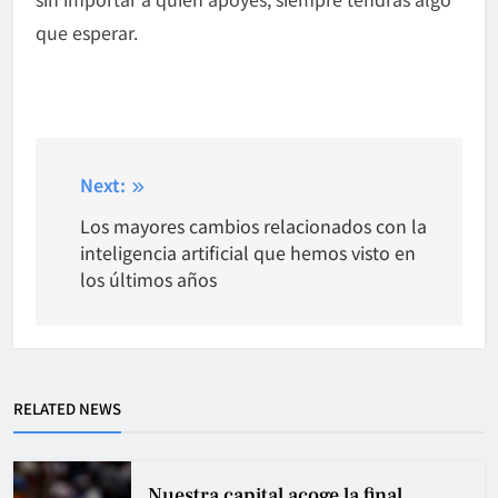
que esperar.
Post
Next:
navigation
Los mayores cambios relacionados con la
inteligencia artificial que hemos visto en
los últimos años
RELATED NEWS
Nuestra capital acoge la final