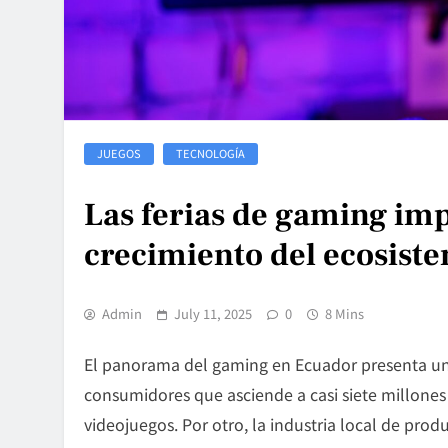
JUEGOS
TECNOLOGÍA
Las ferias de gaming imp
crecimiento del ecosist
Admin
July 11, 2025
0
8 Mins
El panorama del
gaming en Ecuador
presenta un
consumidores que asciende a casi siete millones
videojuegos. Por otro, la industria local de pro