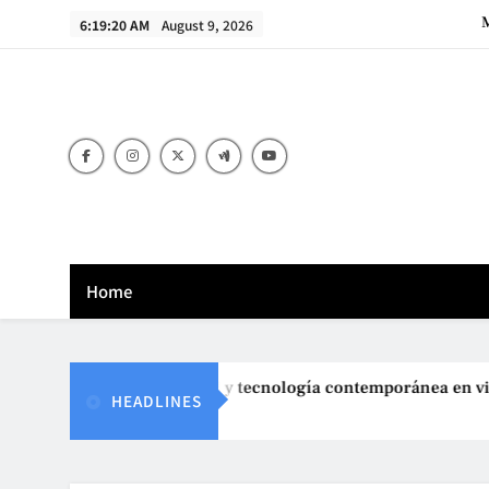
Skip
M
6:19:21 AM
August 9, 2026
to
content
M
Home
ón de arte ancestral y tecnología contemporánea en videojuego
HEADLINES
ust 8, 2025