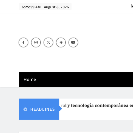
Skip
M
6:26:00 AM
August 8, 2026
to
content
M
Home
Fusión de arte ancestral y tecnología contemporánea en videoj
HEADLINES
August 8, 2025