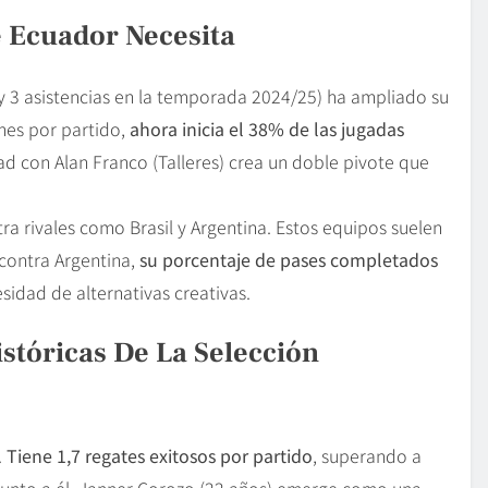
e Ecuador Necesita
 y 3 asistencias en la temporada 2024/25) ha ampliado su
nes por partido,
ahora inicia el 38% de las jugadas
ad con Alan Franco (Talleres) crea un doble pivote que
a rivales como Brasil y Argentina. Estos equipos suelen
 contra Argentina,
su porcentaje de pases completados
esidad de alternativas creativas.
stóricas De La Selección
.
Tiene 1,7 regates exitosos por partido
, superando a
unto a él, Janner Corozo (22 años) emerge como una